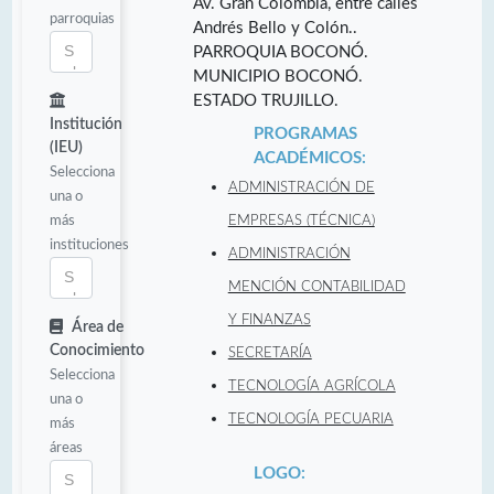
Av. Gran Colombia, entre calles
parroquias
Andrés Bello y Colón..
PARROQUIA BOCONÓ.
MUNICIPIO BOCONÓ.
ESTADO TRUJILLO.
Institución
PROGRAMAS
(IEU)
ACADÉMICOS:
Selecciona
ADMINISTRACIÓN DE
una o
más
EMPRESAS (TÉCNICA)
instituciones
ADMINISTRACIÓN
MENCIÓN CONTABILIDAD
Y FINANZAS
Área de
Conocimiento
SECRETARÍA
Selecciona
TECNOLOGÍA AGRÍCOLA
una o
TECNOLOGÍA PECUARIA
más
áreas
LOGO: