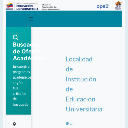
Buscador
de Oferta
Académica
Localidad
Encuentra
de
programas
académicos
Institución
según
de
tus
criterios
Educación
de
búsqueda
Universitaria
IEU: