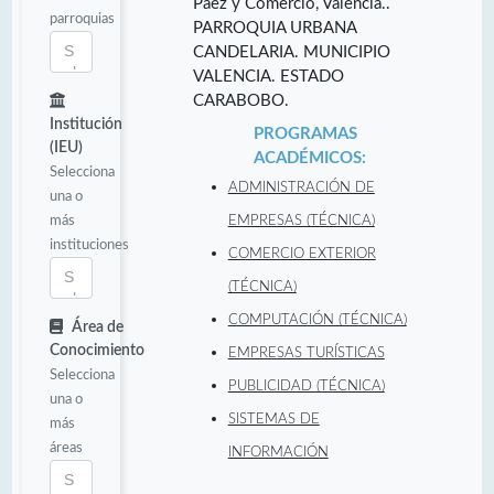
Páez y Comercio, Valencia..
parroquias
PARROQUIA URBANA
CANDELARIA. MUNICIPIO
VALENCIA. ESTADO
CARABOBO.
Institución
PROGRAMAS
(IEU)
ACADÉMICOS:
Selecciona
ADMINISTRACIÓN DE
una o
más
EMPRESAS (TÉCNICA)
instituciones
COMERCIO EXTERIOR
(TÉCNICA)
COMPUTACIÓN (TÉCNICA)
Área de
Conocimiento
EMPRESAS TURÍSTICAS
Selecciona
PUBLICIDAD (TÉCNICA)
una o
SISTEMAS DE
más
áreas
INFORMACIÓN