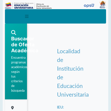
Buscador
de Oferta
Académica
Localidad
Encuentra
de
programas
académicos
Institución
según
de
tus
criterios
Educación
de
búsqueda
Universitaria
IEU: