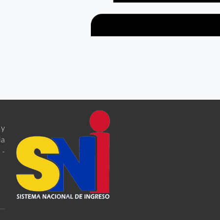
 y
ia
 -