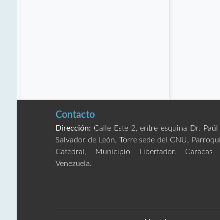
Contacto
Dirección:
Calle Este 2, entre esquina Dr. Paúl
Salvador de León, Torre sede del CNU, Parroqu
Catedral, Municipio Libertador. Caracas
Venezuela.