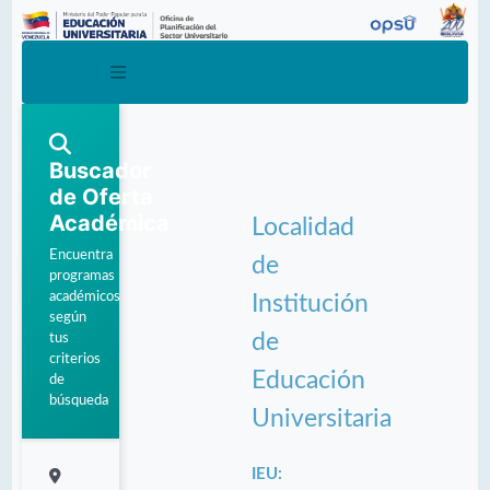
Buscador
de Oferta
Académica
Localidad
Encuentra
de
programas
académicos
Institución
según
de
tus
criterios
Educación
de
búsqueda
Universitaria
IEU: