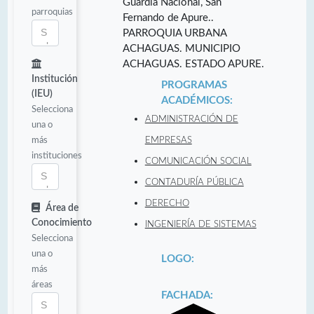
Guardia Nacional, San
parroquias
Fernando de Apure..
PARROQUIA URBANA
ACHAGUAS. MUNICIPIO
ACHAGUAS. ESTADO APURE.
Institución
PROGRAMAS
(IEU)
ACADÉMICOS:
Selecciona
ADMINISTRACIÓN DE
una o
más
EMPRESAS
instituciones
COMUNICACIÓN SOCIAL
CONTADURÍA PÚBLICA
DERECHO
Área de
Conocimiento
INGENIERÍA DE SISTEMAS
Selecciona
una o
LOGO:
más
áreas
FACHADA: