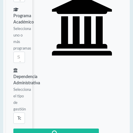
Programa
Académico
Selecciona
uno o
más
programas
Dependencia
Administrativa
Selecciona
el tipo
de
gestión