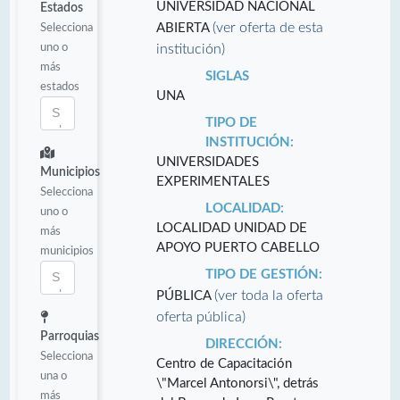
UNIVERSIDAD NACIONAL
Estados
(ver oferta de esta
Selecciona
ABIERTA
uno o
institución)
más
SIGLAS
estados
UNA
TIPO DE
INSTITUCIÓN:
UNIVERSIDADES
Municipios
EXPERIMENTALES
Selecciona
LOCALIDAD:
uno o
LOCALIDAD UNIDAD DE
más
APOYO PUERTO CABELLO
municipios
TIPO DE GESTIÓN:
(ver toda la oferta
PÚBLICA
oferta pública)
Parroquias
DIRECCIÓN:
Selecciona
Centro de Capacitación
una o
\"Marcel Antonorsi\", detrás
más