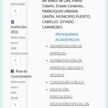
del Banco de Lara, Puerto
parroquias
Cabello, Estado Carabobo..
PARROQUIA URBANA
UNIÓN. MUNICIPIO PUERTO
CABELLO. ESTADO
Institución
CARABOBO.
(IEU)
PROGRAMAS
Selecciona
ACADÉMICOS:
una o
ADMINISTRACIÓN DE
más
instituciones
EMPRESAS
ADMINISTRACIÓN DE
EMPRESAS: RIESGOS Y
Área de
SEGUROS
Conocimiento
Selecciona
CONTADURÍA PÚBLICA
una o
EDUCACIÓN.
más
ESPECIALIDAD:
áreas
EDUCACIÓN ESPECIAL EN