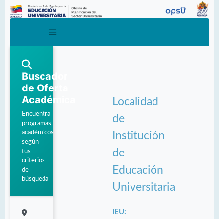
Buscador
de Oferta
Académica
Localidad
Encuentra
de
programas
académicos
Institución
según
de
tus
criterios
Educación
de
búsqueda
Universitaria
IEU: