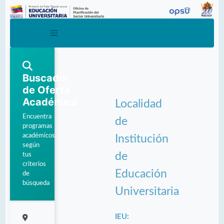
Buscador
de Oferta
Académica
Localidad
Encuentra
de
programas
académicos
Institución
según
de
tus
criterios
Educación
de
búsqueda
Universitaria
IEU: