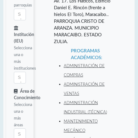
Av. 17. Los Haticos, Edificio
parroquias
Daniel E. Rincón (frente a
hielos El Toro), Maracaibo..
PARROQUIA CRISTO DE
ARANZA. MUNICIPIO
Institución
MARACAIBO. ESTADO
(IEU)
ZULIA.
Selecciona
PROGRAMAS
una o
ACADÉMICOS:
más
ADMINISTRACIÓN DE
instituciones
COMPRAS
ADMINISTRACIÓN DE
Área de
VENTAS
Conocimiento
ADMINISTRACIÓN
Selecciona
una o
INDUSTRIAL (TÉCNICA)
más
MANTENIMIENTO
áreas
MECÁNICO