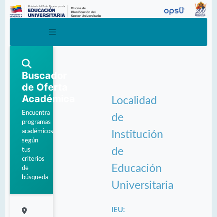
Buscador
de Oferta
Académica
Localidad
Encuentra
de
programas
académicos
Institución
según
de
tus
criterios
Educación
de
búsqueda
Universitaria
IEU: