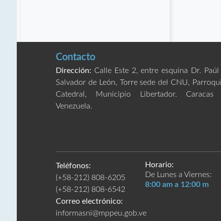
Contacto
Dirección:
Calle Este 2, entre esquina Dr. Paúl
Salvador de León, Torre sede del CNU, Parroqu
Catedral, Municipio Libertador. Caracas
Venezuela.
Horario:
Teléfonos:
De Lunes a Viernes:
(+58-212) 808-6205
8:00 am a 12:00 m
(+58-212) 808-6542
Correo electrónico:
informasni@mppeu.gob.ve