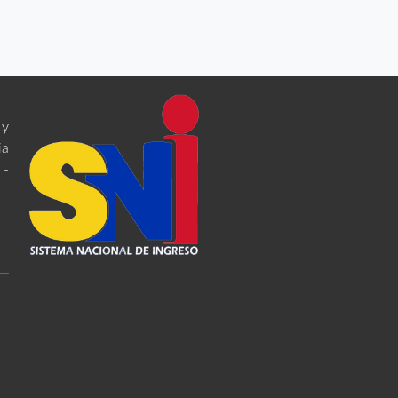
 y
ia
 -