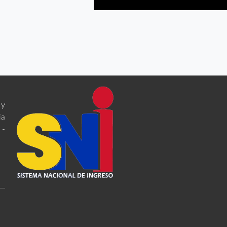
 y
ia
 -