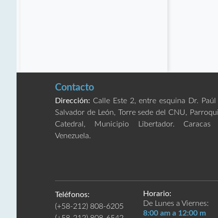
Contacto
Dirección:
Calle Este 2, entre esquina Dr. Paúl
Salvador de León, Torre sede del CNU, Parroqu
Catedral, Municipio Libertador. Caracas
Venezuela.
Horario:
Teléfonos:
De Lunes a Viernes:
(+58-212) 808-6205
8:00 am a 12:00 m