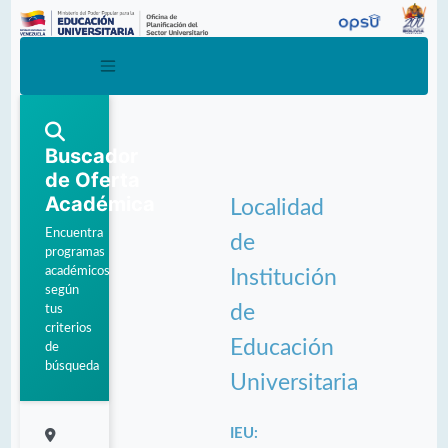
Buscador
de Oferta
Académica
Localidad
Encuentra
de
programas
académicos
Institución
según
de
tus
criterios
Educación
de
búsqueda
Universitaria
IEU: