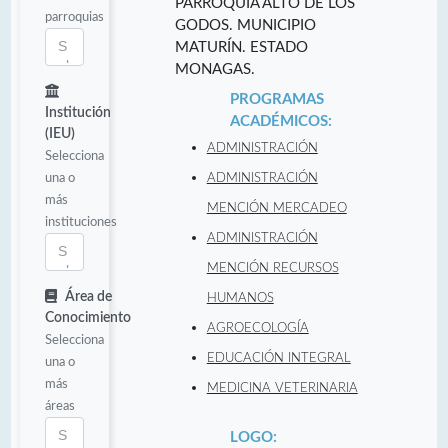
PARROQUIA ALTO DE LOS
parroquias
GODOS. MUNICIPIO
MATURÍN. ESTADO
MONAGAS.
PROGRAMAS
Institución
ACADÉMICOS:
(IEU)
ADMINISTRACIÓN
Selecciona
una o
ADMINISTRACIÓN
más
MENCIÓN MERCADEO
instituciones
ADMINISTRACIÓN
MENCIÓN RECURSOS
Área de
HUMANOS
Conocimiento
AGROECOLOGÍA
Selecciona
EDUCACIÓN INTEGRAL
una o
más
MEDICINA VETERINARIA
áreas
LOGO: