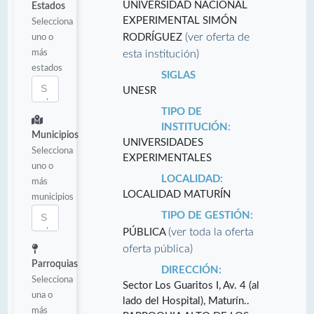
UNIVERSIDAD NACIONAL
Estados
EXPERIMENTAL SIMÓN
Selecciona
(ver oferta de
uno o
RODRÍGUEZ
más
esta institución)
estados
SIGLAS
UNESR
TIPO DE
INSTITUCIÓN:
Municipios
UNIVERSIDADES
Selecciona
EXPERIMENTALES
uno o
LOCALIDAD:
más
LOCALIDAD MATURÍN
municipios
TIPO DE GESTIÓN:
(ver toda la oferta
PÚBLICA
oferta pública)
Parroquias
DIRECCIÓN:
Selecciona
Sector Los Guaritos I, Av. 4 (al
una o
lado del Hospital), Maturín..
más