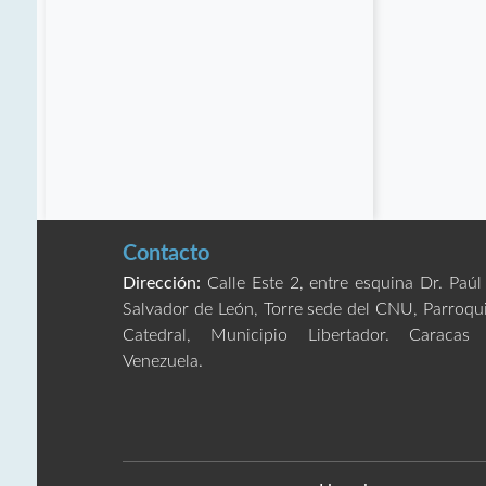
Contacto
Dirección:
Calle Este 2, entre esquina Dr. Paúl
Salvador de León, Torre sede del CNU, Parroqu
Catedral, Municipio Libertador. Caracas
Venezuela.