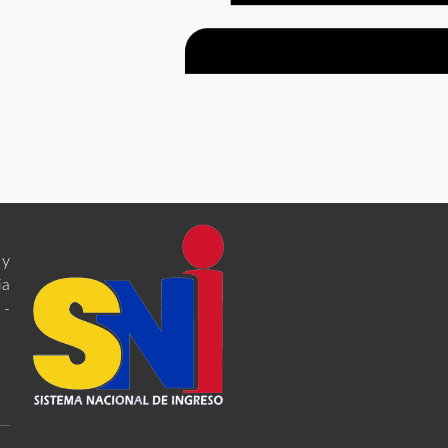
 y
ia
 -