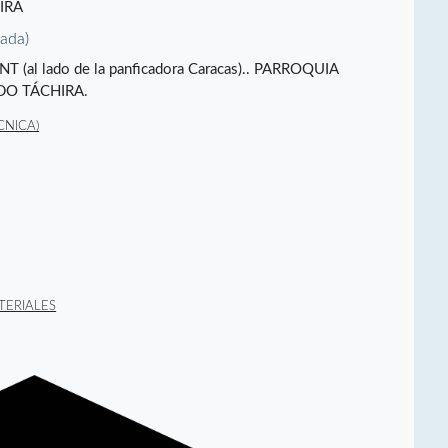
IRA
vada)
RONT (al lado de la panficadora Caracas).. PARROQUIA
DO TÁCHIRA.
CNICA)
TERIALES