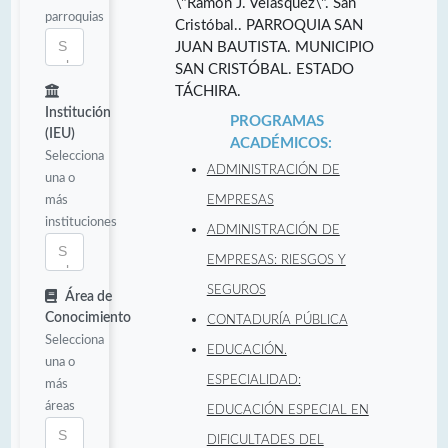
\"Ramón J. Velásquez\". San
parroquias
Cristóbal.. PARROQUIA SAN
JUAN BAUTISTA. MUNICIPIO
SAN CRISTÓBAL. ESTADO
TÁCHIRA.
Institución
PROGRAMAS
(IEU)
ACADÉMICOS:
Selecciona
ADMINISTRACIÓN DE
una o
más
EMPRESAS
instituciones
ADMINISTRACIÓN DE
EMPRESAS: RIESGOS Y
SEGUROS
Área de
Conocimiento
CONTADURÍA PÚBLICA
Selecciona
EDUCACIÓN.
una o
ESPECIALIDAD:
más
áreas
EDUCACIÓN ESPECIAL EN
DIFICULTADES DEL