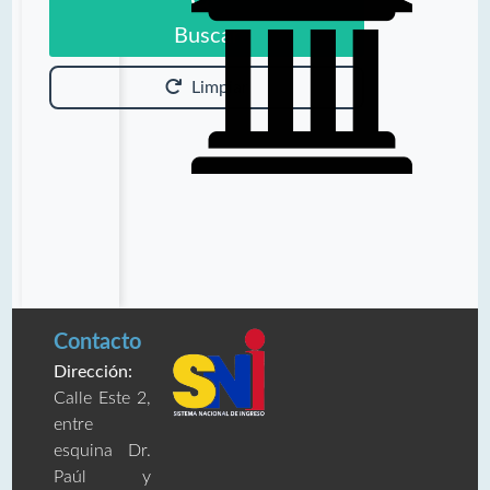
Buscar
Limpiar
Contacto
Dirección:
Calle Este 2,
entre
esquina Dr.
Paúl y