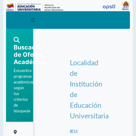
Buscador
de Oferta
Académica
Localidad
Encuentra
de
programas
académicos
Institución
según
de
tus
criterios
Educación
de
búsqueda
Universitaria
IEU: