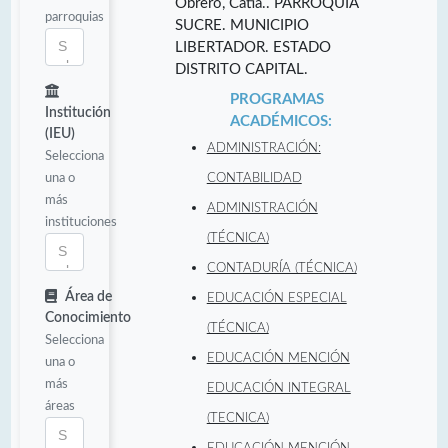
Obrero, Catia.. PARROQUIA
parroquias
SUCRE. MUNICIPIO
LIBERTADOR. ESTADO
DISTRITO CAPITAL.
PROGRAMAS
Institución
ACADÉMICOS:
(IEU)
ADMINISTRACIÓN:
Selecciona
una o
CONTABILIDAD
más
ADMINISTRACIÓN
instituciones
(TÉCNICA)
CONTADURÍA (TÉCNICA)
Área de
EDUCACIÓN ESPECIAL
Conocimiento
(TÉCNICA)
Selecciona
EDUCACIÓN MENCIÓN
una o
más
EDUCACIÓN INTEGRAL
áreas
(TECNICA)
EDUCACIÓN MENCIÓN