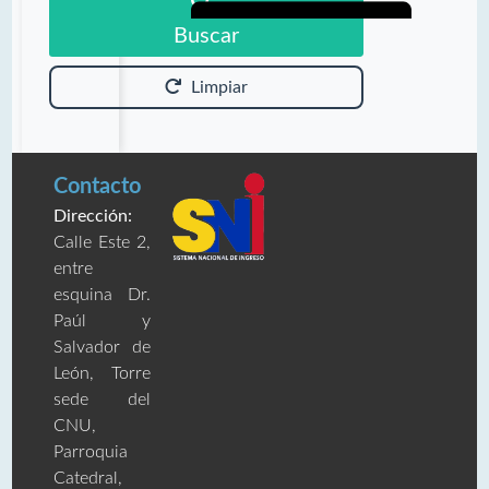
Buscar
Limpiar
Contacto
Dirección:
Calle Este 2,
entre
esquina Dr.
Paúl y
Salvador de
León, Torre
sede del
CNU,
Parroquia
Catedral,