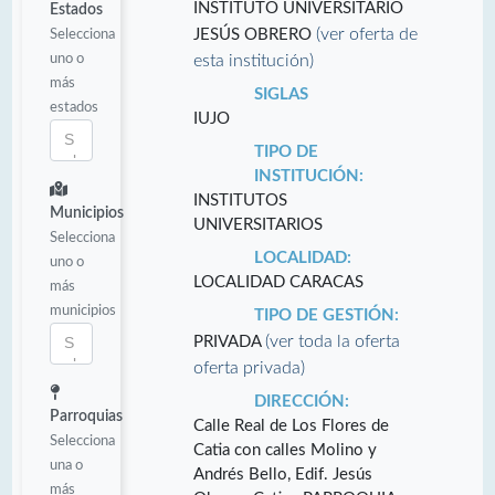
INSTITUTO UNIVERSITARIO
Estados
(ver oferta de
Selecciona
JESÚS OBRERO
uno o
esta institución)
más
SIGLAS
estados
IUJO
TIPO DE
INSTITUCIÓN:
INSTITUTOS
Municipios
UNIVERSITARIOS
Selecciona
LOCALIDAD:
uno o
LOCALIDAD CARACAS
más
municipios
TIPO DE GESTIÓN:
(ver toda la oferta
PRIVADA
oferta privada)
DIRECCIÓN:
Parroquias
Calle Real de Los Flores de
Selecciona
Catia con calles Molino y
una o
Andrés Bello, Edif. Jesús
más