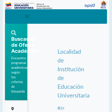
Buscador
de Oferta
Académica
Localidad
Encuentra
de
programas
académicos
Institución
según
de
tus
criterios
Educación
de
búsqueda
Universitaria
IEU: