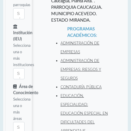
Caucagua, Planta Alta. .
parroquias
PARROQUIA CAUCAGUA.
MUNICIPIO ACEVEDO.
ESTADO MIRANDA.
PROGRAMAS
Institución
ACADÉMICOS:
(IEU)
ADMINISTRACIÓN DE
Selecciona
una o
EMPRESAS
más
ADMINISTRACIÓN DE
instituciones
EMPRESAS: RIESGOS Y
SEGUROS
Área de
CONTADURÍA PÚBLICA
Conocimiento
EDUCACIÓN.
Selecciona
ESPECIALIDAD:
una o
más
EDUCACIÓN ESPECIAL EN
áreas
DIFICULTADES DEL
APRENDIZAJE