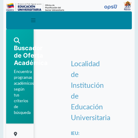
Buscador
de Oferta
Académica
Localidad
Encuentra
de
programas
académicos
Institución
según
de
tus
criterios
Educación
de
búsqueda
Universitaria
IEU: