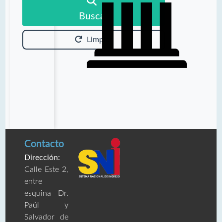
Buscar
Limpiar
Contacto
Dirección:
Calle Este 2,
entre
esquina Dr.
Paúl y
Salvador de