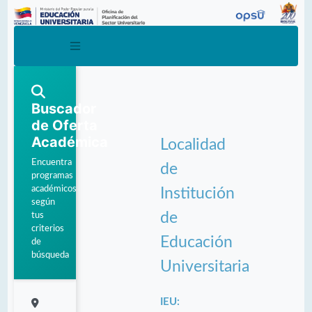
Buscador
de Oferta
Académica
Localidad
Encuentra
de
programas
académicos
Institución
según
de
tus
criterios
Educación
de
búsqueda
Universitaria
IEU: