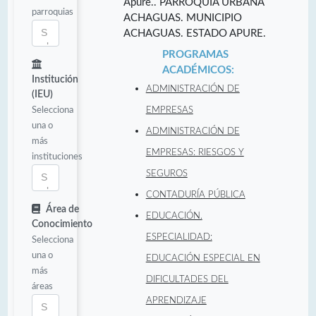
Apure.. PARROQUIA URBANA
parroquias
ACHAGUAS. MUNICIPIO
ACHAGUAS. ESTADO APURE.
PROGRAMAS
ACADÉMICOS:
Institución
ADMINISTRACIÓN DE
(IEU)
Selecciona
EMPRESAS
una o
ADMINISTRACIÓN DE
más
EMPRESAS: RIESGOS Y
instituciones
SEGUROS
CONTADURÍA PÚBLICA
Área de
EDUCACIÓN.
Conocimiento
ESPECIALIDAD:
Selecciona
una o
EDUCACIÓN ESPECIAL EN
más
DIFICULTADES DEL
áreas
APRENDIZAJE