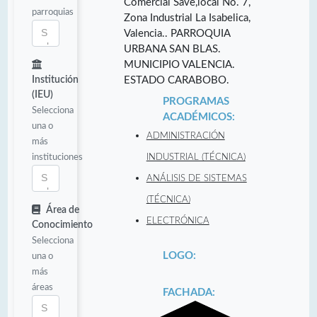
Comercial Save,local No. 7,
parroquias
Zona Industrial La Isabelica,
Valencia.. PARROQUIA
URBANA SAN BLAS.
MUNICIPIO VALENCIA.
Institución
ESTADO CARABOBO.
(IEU)
PROGRAMAS
Selecciona
ACADÉMICOS:
una o
ADMINISTRACIÓN
más
instituciones
INDUSTRIAL (TÉCNICA)
ANÁLISIS DE SISTEMAS
(TÉCNICA)
Área de
ELECTRÓNICA
Conocimiento
Selecciona
LOGO:
una o
más
áreas
FACHADA: