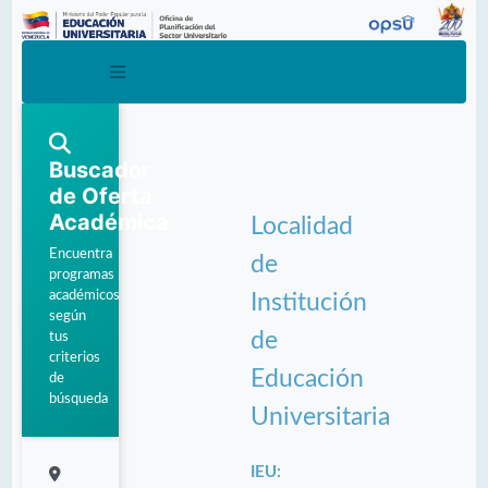
Buscador
de Oferta
Académica
Localidad
Encuentra
de
programas
académicos
Institución
según
de
tus
criterios
Educación
de
búsqueda
Universitaria
IEU: