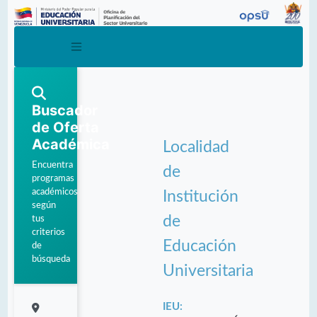
Buscador
de Oferta
Académica
Localidad
Encuentra
de
programas
académicos
Institución
según
de
tus
criterios
Educación
de
búsqueda
Universitaria
IEU: