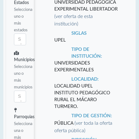
UNIVERSIDAD PEDAGÓGICA
Estados
EXPERIMENTAL LIBERTADOR
Selecciona
(ver oferta de esta
uno o
más
institución)
estados
SIGLAS
UPEL
TIPO DE
INSTITUCIÓN:
Municipios
UNIVERSIDADES
Selecciona
EXPERIMENTALES
uno o
LOCALIDAD:
más
LOCALIDAD UPEL
municipios
INSTITUTO PEDAGÓGICO
RURAL EL MÁCARO
TURMERO.
TIPO DE GESTIÓN:
Parroquias
(ver toda la oferta
PÚBLICA
Selecciona
oferta pública)
una o
más