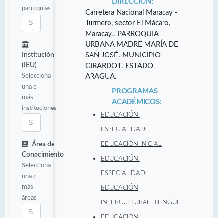
DIRECCIÓN:
parroquias
Carretera Nacional Maracay -
Turmero, sector El Mácaro,
Maracay.. PARROQUIA
URBANA MADRE MARÍA DE
Institución
SAN JOSÉ. MUNICIPIO
(IEU)
GIRARDOT. ESTADO
Selecciona
ARAGUA.
una o
PROGRAMAS
más
ACADÉMICOS:
instituciones
EDUCACIÓN.
ESPECIALIDAD:
Área de
EDUCACIÓN INICIAL
Conocimiento
EDUCACIÓN.
Selecciona
ESPECIALIDAD:
una o
más
EDUCACIÓN
áreas
INTERCULTURAL BILINGÜE
EDUCACIÓN.