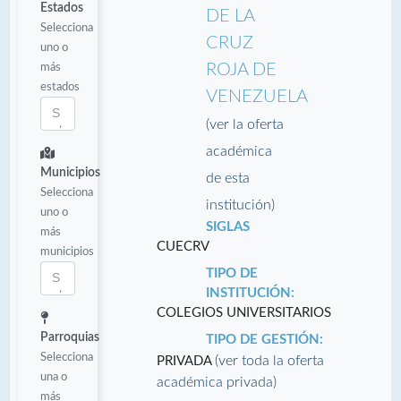
Estados
DE LA
Selecciona
CRUZ
uno o
más
ROJA DE
estados
VENEZUELA
(ver la oferta
académica
Municipios
de esta
Selecciona
institución)
uno o
SIGLAS
más
CUECRV
municipios
TIPO DE
INSTITUCIÓN:
COLEGIOS UNIVERSITARIOS
Parroquias
TIPO DE GESTIÓN:
Selecciona
(ver toda la oferta
PRIVADA
una o
académica privada)
más