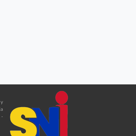
 y
ia
 -