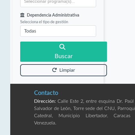
Dependencia Administrativa
Selecciona el tipo de gestión
Buscar
Limpiar
Contacto
Dirección:
Calle Este 2, entre esquina Dr. Paúl
Salvador de León, Torre sede del CNU, Parroqu
Catedral, Municipio Libertador. Caracas
Venezuela.