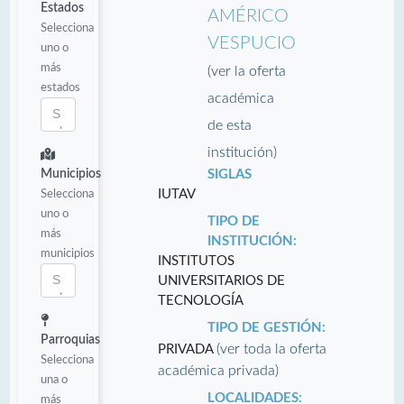
Estados
AMÉRICO
Selecciona
VESPUCIO
uno o
más
(ver la oferta
estados
académica
de esta
institución)
Municipios
SIGLAS
Selecciona
IUTAV
uno o
TIPO DE
más
INSTITUCIÓN:
municipios
INSTITUTOS
UNIVERSITARIOS DE
TECNOLOGÍA
TIPO DE GESTIÓN:
Parroquias
(ver toda la oferta
PRIVADA
Selecciona
académica privada)
una o
LOCALIDADES:
más