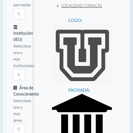
parroquias
LOCALIDAD CARACAS
LOGO:
Institución
(IEU)
Selecciona
una o
más
instituciones
Área de
FACHADA:
Conocimiento
Selecciona
una o
más
áreas