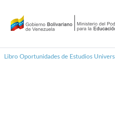
Inicio
LOEU
Áreas de Conocimiento
Con
Buscador de Oferta
Libro Oportunidades de Estudios Univers
Académica
Encuentra programas académicos según tus
criterios de búsqueda
Estados
Selecciona uno o más estados