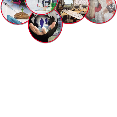
Educación
Universitaria y de la
Oficina de
Planificación del
Sector Universitario (OPSU) trabajan en concordanci
oportunidades de acceso a una educación incluyente, integ
calidad, con pertinencia social y en igualdad de condici
totalmente las profundas desigualdades que arrastra en 
venezolana con relación al ingreso y permanencia en la edu
de quienes se han visto históricamente excluidos. Dando 
planes estratégicos de la Nación y a las políticas que atien
en la Constitución de la República Bolivariana de Vene
educación.